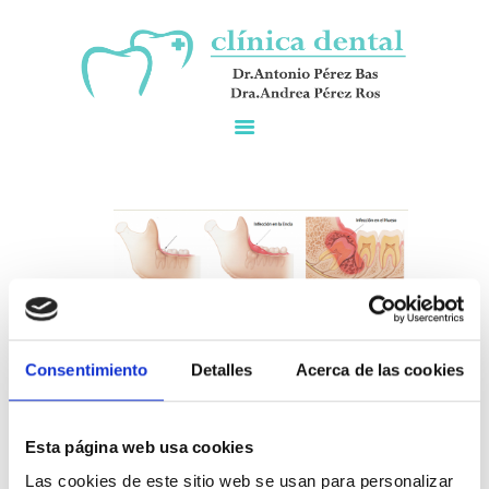
INICIO
LA CLÍNICA
EQUIPO MÉDICO
ESPECIALIDADES
CONTACTO
Cirugía oral y
Consentimiento
Detalles
Acerca de las cookies
maxilofacial
Esta página web usa cookies
La cirugía en el campo de la odontología
Las cookies de este sitio web se usan para personalizar