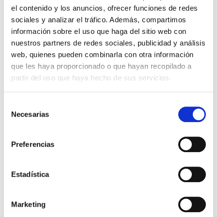
puede ser necesaria en diferentes
el contenido y los anuncios, ofrecer funciones de redes
situaciones:
sociales y analizar el tráfico. Además, compartimos
Cordales incluidos
: muelas de
información sobre el uso que haga del sitio web con
juicio retenidas.
nuestros partners de redes sociales, publicidad y análisis
Caninos incluidos
: colmillos
web, quienes pueden combinarla con otra información
retenidos.
que les haya proporcionado o que hayan recopilado a
Frenectomías
: frenillos mal
posicionados.
partir del uso que haya hecho de sus servicios.
Apiceptomias
: quistes
localizados en las raíces de los
dientes.
S
Regeneración ósea
: colocación
Necesarias
e
de hueso en aquellos casos
l
donde existe poca altura del
e
hueso maxilar y se desea
Preferencias
rehabilitar la boca con implantes.
c
c
i
Estadística
Volver
ó
n
Marketing
d